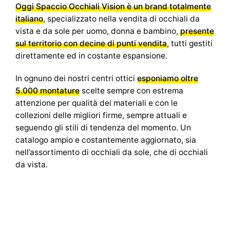
Oggi Spaccio Occhiali Vision è un brand totalmente
italiano
, specializzato nella vendita di occhiali da
vista e da sole per uomo, donna e bambino,
presente
sul territorio con decine di punti vendita
, tutti gestiti
direttamente ed in costante espansione.
In ognuno dei nostri centri ottici
esponiamo oltre
5.000 montature
scelte sempre con estrema
attenzione per qualità dei materiali e con le
collezioni delle migliori firme, sempre attuali e
seguendo gli stili di tendenza del momento. Un
catalogo ampio e costantemente aggiornato, sia
nell’assortimento di occhiali da sole, che di occhiali
da vista.
Disponiamo inoltre di un laboratorio interno dove
possiamo applicare qualsiasi lente su qualsiasi
montatura ed eseguiamo in ogni negozio controlli
della vista in forma gratuita, sempre con il supporto