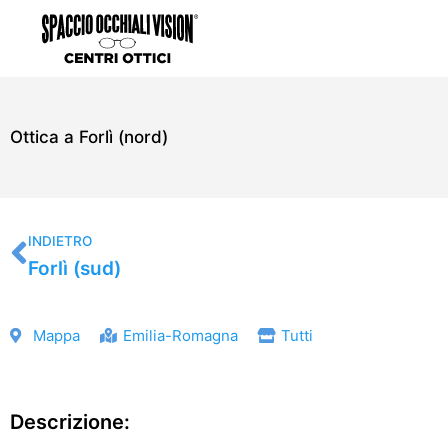
Vai
al
contenuto
Ottica a Forlì (nord)
Precedente
INDIETRO
Forlì (sud)
Mappa
Emilia-Romagna
Tutti
Descrizione: