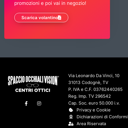
promozioni e poi vai in negozio!
Scarica volantino
Via Leonardo Da Vinci, 10
31013 Codognè, TV
P. IVA e C.F. 03762440265
Reg. Imp. TV 296542
F
I
Cap. Soc. euro 50.000 i.v.
a
n
c
s
Privacy e Cookie
e
t
Dichiarazioni di Conformi
b
a
o
g
Area Riservata