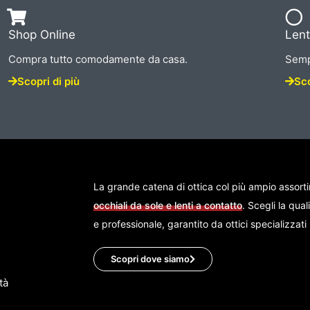
Shop Online
Lent
Compra tutto comodamente da casa.
Semp
Scopri di più
Sco
La grande catena di ottica col più ampio assort
occhiali da sole e lenti a contatto
. Scegli la qual
e professionale, garantito da ottici specializzat
Scopri dove siamo
tà