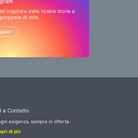
agram
ati inspirare dalle nostre storie e
 proposte di stile.
guici
i a Contatto
gni esigenza, sempre in offerta.
pri di più