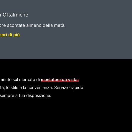
i Oftalmiche
re scontate almeno della metà.
pri di più
imento sul mercato di
montature da vista,
ità, lo stile e la convenienza. Servizio rapido
i sempre a tua disposizione.