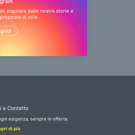
agram
ati inspirare dalle nostre storie e
 proposte di stile.
guici
i a Contatto
gni esigenza, sempre in offerta.
pri di più