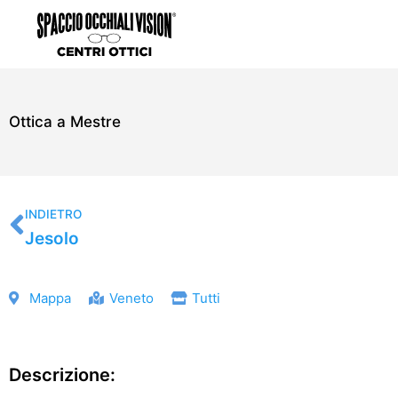
Vai
al
contenuto
Ottica a Mestre
Precedente
INDIETRO
Jesolo
Mappa
Veneto
Tutti
Descrizione: