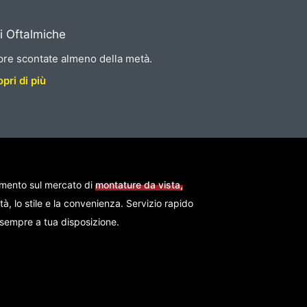
i Oftalmiche
re scontate almeno della metà.
pri di più
imento sul mercato di
montature da vista,
ità, lo stile e la convenienza. Servizio rapido
i sempre a tua disposizione.