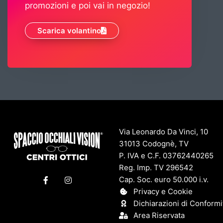
promozioni e poi vai in negozio!
Scarica volantino
Via Leonardo Da Vinci, 10
31013 Codognè, TV
P. IVA e C.F. 03762440265
Reg. Imp. TV 296542
F
I
Cap. Soc. euro 50.000 i.v.
a
n
c
s
Privacy e Cookie
e
t
Dichiarazioni di Conformi
b
a
o
g
Area Riservata