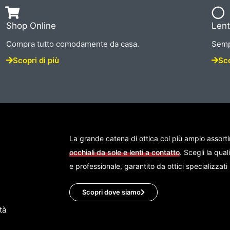
Shop Online
Lent
Compra tutto comodamente da casa.
Semp
Scopri di più
Sco
La grande catena di ottica col più ampio assort
occhiali da sole e lenti a contatto
. Scegli la qual
e professionale, garantito da ottici specializzat
Scopri dove siamo
tà