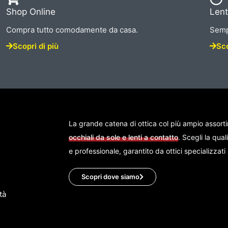
Shop Online
Lent
Compra tutto comodamente da casa.
Semp
Scopri di più
Sco
La grande catena di ottica col più ampio assort
occhiali da sole e lenti a contatto
. Scegli la qual
e professionale, garantito da ottici specializzat
Scopri dove siamo
tà