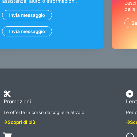
assistenza, aiuto o informazioni.
Lasci
dalle
Invia messaggio
Se
Invia messaggio
Promozioni
Lent
Le offerte in corso da cogliere al volo.
Per o
Scopri di più
Sco