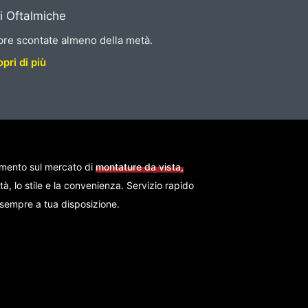
i Oftalmiche
re scontate almeno della metà.
pri di più
imento sul mercato di
montature da vista,
ità, lo stile e la convenienza. Servizio rapido
i sempre a tua disposizione.