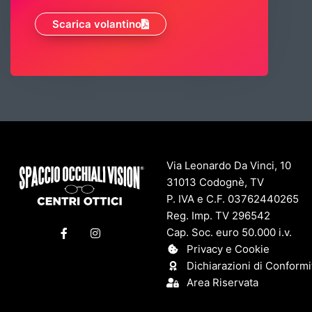
Scarica volantino
Via Leonardo Da Vinci, 10
31013 Codognè, TV
P. IVA e C.F. 03762440265
Reg. Imp. TV 296542
F
I
Cap. Soc. euro 50.000 i.v.
a
n
c
s
Privacy e Cookie
e
t
Dichiarazioni di Conformi
b
a
o
g
Area Riservata
o
r
k
a