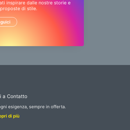
ati inspirare dalle nostre storie e
 proposte di stile.
guici
i a Contatto
gni esigenza, sempre in offerta.
pri di più