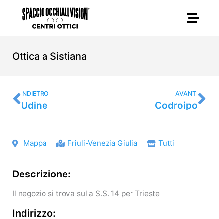
Vai
al
contenuto
Ottica a Sistiana
Precedente
Su
INDIETRO
AVANTI
Udine
Codroipo
Mappa
Friuli-Venezia Giulia
Tutti
Descrizione:
Il negozio si trova sulla S.S. 14 per Trieste
Indirizzo: