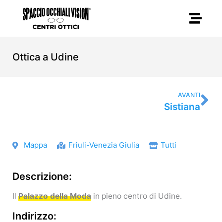
Vai
al
contenuto
Ottica a Udine
Su
AVANTI
Sistiana
Mappa
Friuli-Venezia Giulia
Tutti
Descrizione:
Il
Palazzo della Moda
in pieno centro di Udine.
Indirizzo: