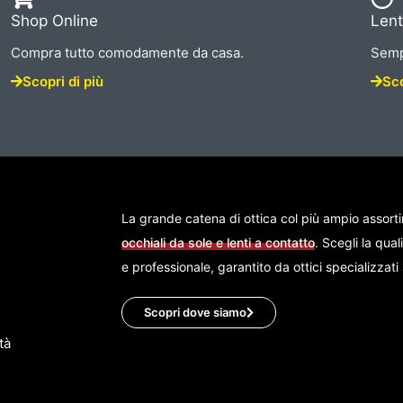
Shop Online
Lent
Compra tutto comodamente da casa.
Semp
Scopri di più
Sco
La grande catena di ottica col più ampio assort
occhiali da sole e lenti a contatto
. Scegli la qual
e professionale, garantito da ottici specializzat
Scopri dove siamo
tà