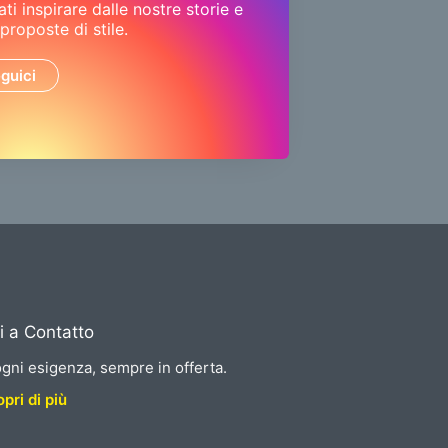
ati inspirare dalle nostre storie e
 proposte di stile.
guici
i a Contatto
gni esigenza, sempre in offerta.
pri di più