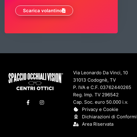
Scarica volantino
Via Leonardo Da Vinci, 10
31013 Codognè, TV
P. IVA e C.F. 03762440265
Reg. Imp. TV 296542
F
I
Cap. Soc. euro 50.000 i.v.
a
n
c
s
Privacy e Cookie
e
t
Dichiarazioni di Conformi
b
a
o
g
Area Riservata
o
r
k
a