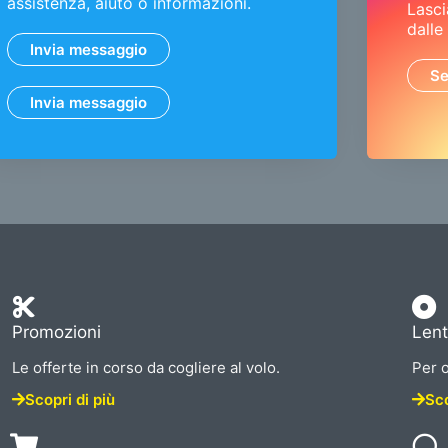
assistenza, aiuto o informazioni.
Lasci
dalle
Invia messaggio
Se
Invia messaggio
Promozioni
Lent
Le offerte in corso da cogliere al volo.
Per o
Scopri di più
Sco