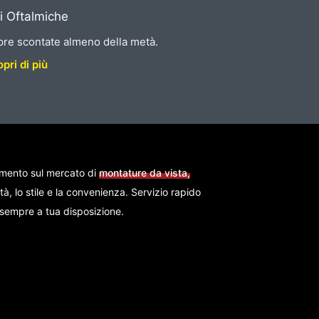
i Oftalmiche
re scontate almeno della metà.
pri di più
imento sul mercato di
montature da vista,
ità, lo stile e la convenienza. Servizio rapido
i sempre a tua disposizione.