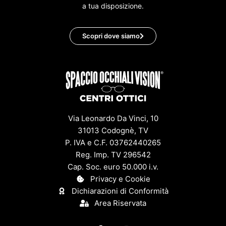
a tua disposizione.
Scopri dove siamo
Via Leonardo Da Vinci, 10
31013 Codognè, TV
P. IVA e C.F. 03762440265
Reg. Imp. TV 296542
Cap. Soc. euro 50.000 i.v.
Privacy e Cookie
Dichiarazioni di Conformità
Area Riservata
F
I