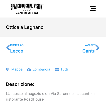
Vai
al
contenuto
Ottica a Legnano
Precedente
Su
INDIETRO
AVANTI
Lecco
Cantù
Mappa
Lombardia
Tutti
Descrizione:
L’accesso al negozio è da Via Saronnese, accanto al
ristorante RoadHouse